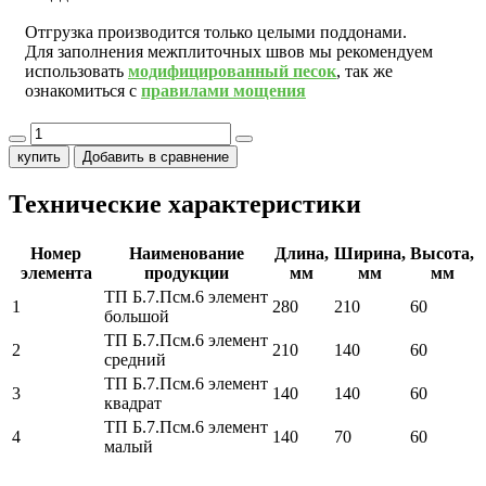
Отгрузка производится только целыми поддонами.
Для заполнения межплиточных швов мы рекомендуем
использовать
модифицированный песок
, так же
ознакомиться с
правилами мощения
купить
Добавить в сравнение
Технические характеристики
Номер
Наименование
Длина,
Ширина,
Высота,
элемента
продукции
мм
мм
мм
ТП Б.7.Псм.6 элемент
1
280
210
60
большой
ТП Б.7.Псм.6 элемент
2
210
140
60
средний
ТП Б.7.Псм.6 элемент
3
140
140
60
квадрат
ТП Б.7.Псм.6 элемент
4
140
70
60
малый